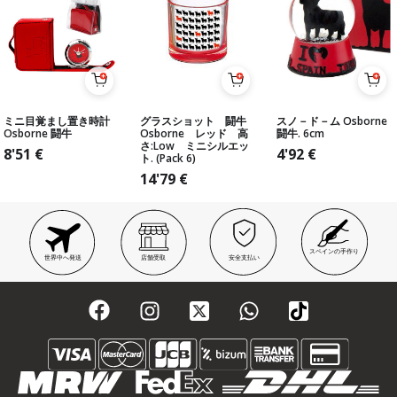
ミニ目覚まし置き時計
グラスショット 闘牛
スノ－ド－ム Osborne
Osborne 闘牛
Osborne レッド 高
闘牛. 6cm
さ:Low ミニシルエッ
8'51
€
4'92
€
ト. (Pack 6)
14'79
€
スペインの手作り
世界中へ発送
店舗受取
安全支払い