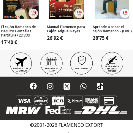
El cajón flamenco de
Manual Flamenco para
Aprende a tocar el
Paquito González.
Cajón. Miguel Reyes
cajón flamenco - (DVD)
Partitura+2DVDs
26'92
€
28'75
€
17'40
€
FABRICADO A
ENVÍOS A TODO
RECOGIDA EN
PAGO SEGURO
MANO EN
EL MUNDO
TIENDA
ESPAÑA
©2001-2026 FLAMENCO EXPORT