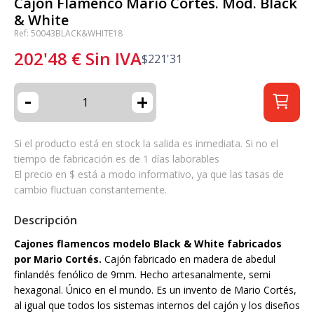
Cajón Flamenco Mario Cortés. Mod. Black
& White
Ref: 50043BLACK&WHITE18
202'48
€
Sin IVA
$
221'31
-
+
Si el producto está en stock la salida es inmediata. Si no el
tiempo de fabricación es de 1 días laborables
El precio en $ está a modo informativo, ya que las tasas de
cambio fluctuan constantemente.
Descripción
Cajones flamencos modelo Black & White fabricados
por Mario Cortés.
Cajón fabricado en madera de abedul
finlandés fenólico de 9mm. Hecho artesanalmente, semi
hexagonal. Único en el mundo. Es un invento de Mario Cortés,
al igual que todos los sistemas internos del cajón y los diseños