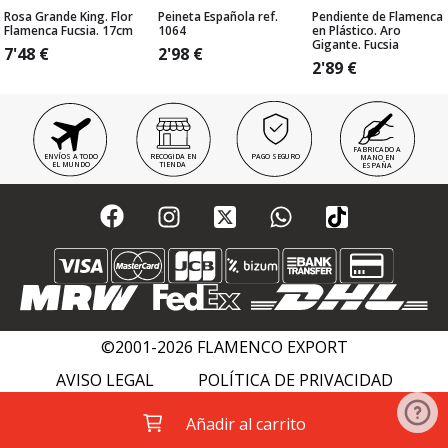
Rosa Grande King. Flor
Peineta Española ref.
Pendiente de Flamenca
Flamenca Fucsia. 17cm
1064
en Plástico. Aro
Gigante. Fucsia
7'48
€
2'98
€
2'89
€
FABRICADO A
ENVÍOS A TODO
RECOGIDA EN
PAGO SEGURO
MANO EN
EL MUNDO
TIENDA
ESPAÑA
©2001-2026 FLAMENCO EXPORT
AVISO LEGAL
POLÍTICA DE PRIVACIDAD
POLÍTICA DE COOKIES
FLAMENCO WIKI
Añadir al carrito
ACADEMIAS