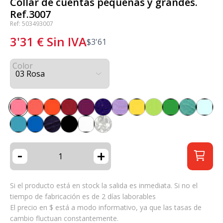
Collar de cuentas pequeñas y grandes.
Ref.3007
Ref: 503493007
3'31
€
Sin IVA
$
3'61
Color
-
+
Si el producto está en stock la salida es inmediata. Si no el
tiempo de fabricación es de 2 días laborables
El precio en $ está a modo informativo, ya que las tasas de
cambio fluctuan constantemente.