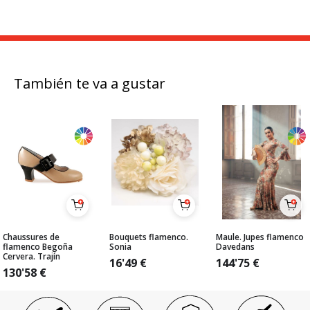
También te va a gustar
Chaussures de
Bouquets flamenco.
Maule. Jupes flamenco
flamenco Begoña
Sonia
Davedans
Cervera. Trajín
16'49
€
144'75
€
130'58
€