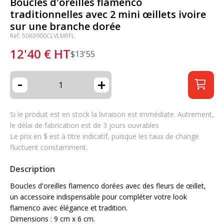
Boucles d'oreilles flamenco
traditionnelles avec 2 mini œillets ivoire
sur une branche dorée
Ref: 5063900CLVLMRFL
12'40
€
HT
$
13'55
-
+
Si le produit est en stock la livraison est immédiate. Autrement,
le délai de fabrication est de 3 jours ouvrables
Le prix en $ est à titre indicatif, puisque les taux de change
fluctuent constamment.
Description
Boucles d'oreilles flamenco dorées avec des fleurs de œillet,
un accessoire indispensable pour compléter votre look
flamenco avec élégance et tradition.
Dimensions : 9 cm x 6 cm.