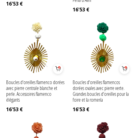
Feria d'Avril
16'53
€
16'53
€
Boucles d'oreilles flamenco dorées
Boucles d'oreilles flamencos
avec pierre centrale blanche et
dorées ovales avec pierre verte.
perle. Accessoires flamenco
Grandes boucles d'oreilles pour la
élégants
foire et la romería
16'53
€
16'53
€