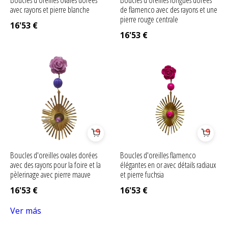
Boucles d'oreilles ovales dorées
Boucles d'oreilles longues dorées
avec rayons et pierre blanche
de flamenco avec des rayons et une
pierre rouge centrale
16'53
€
16'53
€
Boucles d'oreilles ovales dorées
Boucles d'oreilles flamenco
avec des rayons pour la foire et la
élégantes en or avec détails radiaux
pèlerinage avec pierre mauve
et pierre fuchsia
16'53
€
16'53
€
Ver más