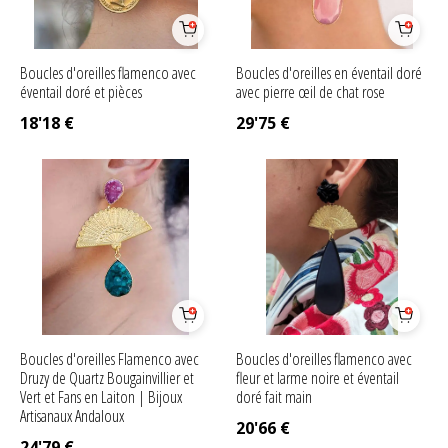
Boucles d'oreilles flamenco avec
Boucles d'oreilles en éventail doré
éventail doré et pièces
avec pierre œil de chat rose
18'18
€
29'75
€
Boucles d'oreilles Flamenco avec
Boucles d'oreilles flamenco avec
Druzy de Quartz Bougainvillier et
fleur et larme noire et éventail
Vert et Fans en Laiton | Bijoux
doré fait main
Artisanaux Andaloux
20'66
€
24'79
€