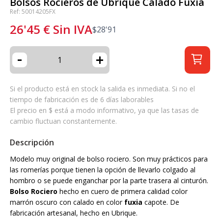
Bolsos Rocieros de Ubrique Calado Fuxia
Ref: 50014205FX
26'45
€
Sin IVA
$
28'91
-
+
Si el producto está en stock la salida es inmediata. Si no el
tiempo de fabricación es de 6 días laborables
El precio en $ está a modo informativo, ya que las tasas de
cambio fluctuan constantemente.
Descripción
Modelo muy original de bolso rociero. Son muy prácticos para
las romerías porque tienen la opción de llevarlo colgado al
hombro o se puede enganchar por la parte trasera al cinturón.
Bolso Rociero
hecho en cuero de primera calidad color
marrón oscuro con calado en color
fuxia
capote. De
fabricación artesanal, hecho en Ubrique.