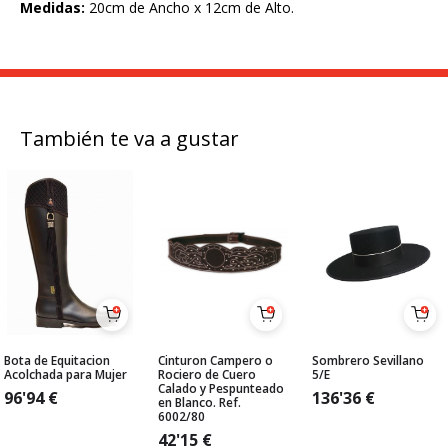
Medidas:
20cm de Ancho x 12cm de Alto.
También te va a gustar
Bota de Equitacion
Cinturon Campero o
Sombrero Sevillano
Acolchada para Mujer
Rociero de Cuero
5/E
Calado y Pespunteado
96'94
€
136'36
€
en Blanco. Ref.
6002/80
42'15
€