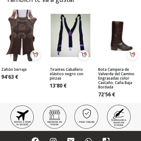
Zahón Serraje
Tirantes Caballero
Bota Campera de
elástico negro con
Valverde del Camino
94'63
€
pinzas
Engrasadas color
Castaño. Caña Baja
13'80
€
Bordada
72'56
€
FABRICADO A
ENVÍOS A TODO
RECOGIDA EN
PAGO SEGURO
MANO EN
EL MUNDO
TIENDA
ESPAÑA