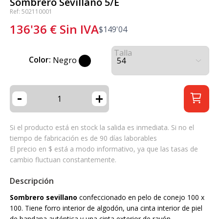
Sombrero Sevillano 5/E
Ref: 502110001
136'36
€
Sin IVA
$
149'04
Talla
Color:
Negro
-
+
Si el producto está en stock la salida es inmediata. Si no el
tiempo de fabricación es de 90 días laborables
El precio en $ está a modo informativo, ya que las tasas de
cambio fluctuan constantemente.
Descripción
Sombrero sevillano
confeccionado en pelo de conejo 100 x
100. Tiene forro interior de algodón, una cinta interior de piel
de bandana auténtica y una cinta exterior de rayón.