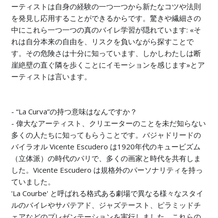
ーティストは自身の経験の一つ一つから新たなコツや法則
を発見し応用することができるからです。驚きや繊細さの
中にこれら一つ一つの真のバイレ学習が隠れています: «そ
れは自分本来の自由を、リスクを負いながら探すことで
す。その危険さは十分に知っています、しかしわたしは断
崖絶壁の直ぐ隣を歩くことにイモーションを感じます»とア
ーティストは言います。
- “La Curva”の持つ意味はなんですか？
- 偉大なアーティスト、クリエーターのことを未だ知らない
多くの人たちに知ってもらうことです。バジャドリードの
バイラオル Vicente Escudero は1920年代のキュービズム
（立体派）の時代のパリで、多くの画家と時代を共有しま
した。Vicente Escudero は規格外のパーソナリティを持っ
ていました。
'La Courbe' と呼ばれる格式ある劇場で異なる様々なスタイ
ルのバイレやサパテアド、ジャズテースト、ピラミッドチ
ェアなどのプレゼンテーションを実行しました。これらの