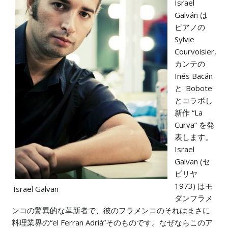
Israel
Galván は
ピアノの
Sylvie
Courvoisier,
カンテの
Inés Bacán
と 'Bobote'
とコラボし
新作 “La
Curva” を発
表します。
Israel
Galvan (セ
ビリヤ
1973) はモ
Israel Galvan
ダンフラメ
ンコの驚異的な革新者で、彼のフラメンコのそれはまさに
料理業界の“el Ferran Adrià”そのものです。なぜならこのア