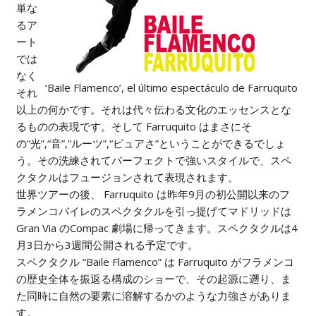
単な
るア
ート
では
なく
‘Baile Flamenco’, el último espectáculo de Farruquito
それ
以上の何かです。それは代々伝わる文化のエッセンスとな
るものの表現です。そして Farruquito はまさにそ
の“光”,“音”,“ルーツ”,“ピュアさ”ということができるでしょ
う。その洗練されてパーフェクトで強いスタイルで、スペ
クタクルはフュージョンされて表現されます。
世界ツアーの後、 Farruquito は昨年9月の初公開以来のフ
ラメンコバイレのスペクタクルを引っ提げてマドリッドは
Gran Via のCompac 劇場に帰ってきます。スペクタクルは4
月3日から3週間公開される予定です。
スペクタクル “Baile Flamenco” は Farruquito がフラメンコ
の歴史全体を振返る構成のショーで、その起源に遡り、ま
た同時に自然の要素に溶解するかのような力強さがありま
す。