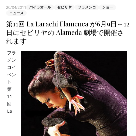
20/04/2011
バイラオール
セビリヤ
フラメンコ
ショー
ニュース
第11回 La Larachí Flamenca が6月9日～12
日にセビリヤの Alameda 劇場で開催さ
れます
フラ
メン
コイ
ベン
ト
第
11
回
La