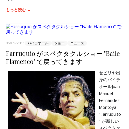
もっと読む →
06/05/2011
バイラオール
ショー
ニュース
Farruquio がスペクタクルショー "Baile
Flamenco" で戻ってきます
セビリヤ出
身のバイラ
オールJuan
Manuel
Fernández
Montoya
"Farruquito
" が新しい
スペクタク