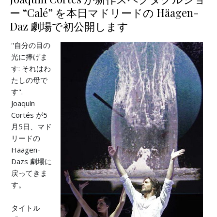
ー “Calé” を本日マドリードの Häagen-
Daz 劇場で初公開します
''自分の目の
光に捧げま
す: それはわ
たしの母で
す''.
Joaquín
Cortés が5
月5日、マド
リードの
Häagen-
Dazs 劇場に
戻ってきま
す。
タイトル