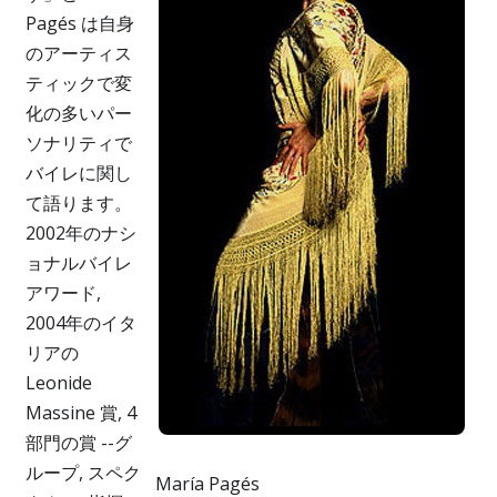
Pagés は自身
のアーティス
ティックで変
化の多いパー
ソナリティで
バイレに関し
て語ります。
2002年のナシ
ョナルバイレ
アワード,
2004年のイタ
リアの
Leonide
Massine 賞, 4
部門の賞 --グ
ループ, スペク
María Pagés