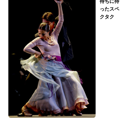
待ちに待
ったスペ
クタク