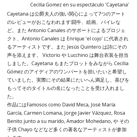
Cecilia Gomez en su espectáculo 'Cayetana'
Cayetana は公爵夫人の強い関心によって7つのアート
のレビューがおこなわれます:闘牛、絵画、バイレな
ど。また Antonio Canales のサポートによるプロジェ
クト、Antonio Canales は Enrique 'el cojo' に代表され
るアーティストです。また Jesús Quintero は詩にその
声を添えます。 Victorio や Lucchino は舞台衣装を担当
しました。Cayetana もまたプロットをみながら Cecilia
Gómez のアイディアのワンパートを担いたいと希望し
ていました。実際にその結果にたいへん満足し、喜びを
もってそのタイトルの名になったことを受け入れまし
た。
作品にはFamosos como David Meca, José María
García, Carmen Lomana, Jorge Javier Vázquez, Rosa
Benito junto a su marido, Amador Mohedano, や その
子供 Chayo などなど多くの著名なアーティストが参加