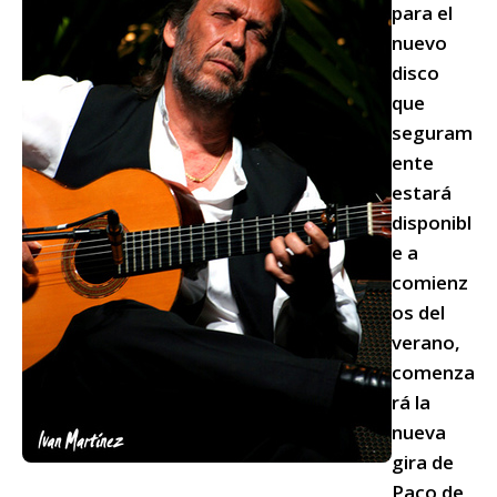
para el
nuevo
disco
que
seguram
ente
estará
disponibl
e a
comienz
os del
verano,
comenza
rá la
nueva
gira de
Paco de