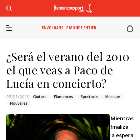
ENVOI DANS LE MONDE ENTIER
¿Será el verano del 2010
el que veas a Paco de
Lucía en concierto?
05/05/2010
Guitare
Flamencos
Spectacle
Musique
Nouvelles
Mientras
finaliza
la espera