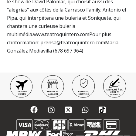
le show de David Palomar, qui choisit aussi des
"alegrias" aux côtés de la Carrasco Family; Antonio el
Pipa, qui interpétera une buleria et Soniquete, qui
chantera une curieuse buleria
multimédia.www.teatroquintero.comPour plus
d'information: prensa@teatroquintero.comMaría
González Mediavilla (678 697 964)
FABRIQUÉ À LA
LIVRAISON
RETRAIT EN
PAIEMENT
MAIN EN
MONDE
MAGASIN
SÉCURISÉ
ESPAGNE