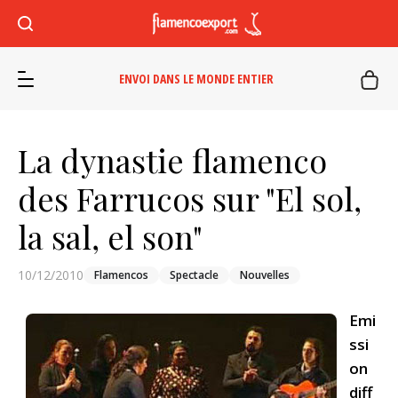
ENVOI DANS LE MONDE ENTIER
La dynastie flamenco
des Farrucos sur "El sol,
la sal, el son"
10/12/2010
Flamencos
Spectacle
Nouvelles
Emi
ssi
on
diff