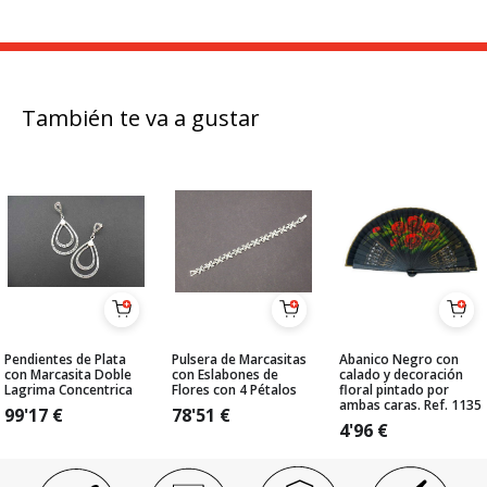
También te va a gustar
Pendientes de Plata
Pulsera de Marcasitas
Abanico Negro con
con Marcasita Doble
con Eslabones de
calado y decoración
Lagrima Concentrica
Flores con 4 Pétalos
floral pintado por
ambas caras. Ref. 1135
99'17
€
78'51
€
4'96
€