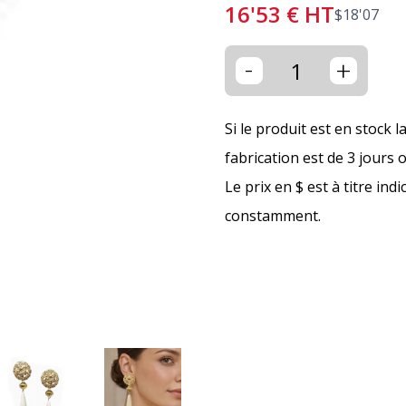
16'53
€
HT
$
18'07
-
+
Si le produit est en stock l
fabrication est de 3 jours 
Le prix en $ est à titre ind
constamment.