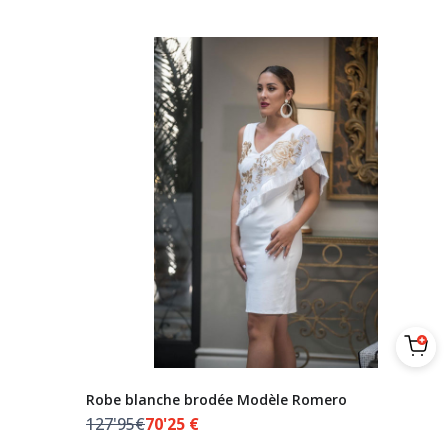
Robe blanche brodée Modèle Romero
127'95€
70'25
€