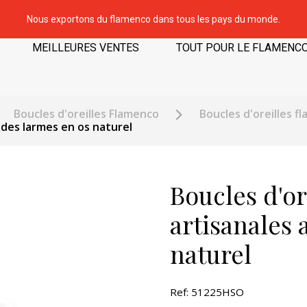
Nous exportons du flamenco dans tous les pays du monde.
MEILLEURES VENTES
TOUT POUR LE FLAMENC
Boucles d'oreilles Flamenco
Boucles d'oreilles f
 des larmes en os naturel
Boucles d'or
artisanales 
naturel
Ref: 51225HSO