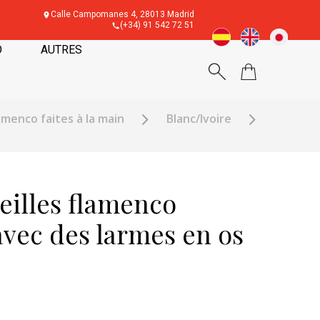
Calle Campomanes 4, 28013 Madrid
(+34) 91 542 72 51
O
AUTRES
lamenco faites à la main
Blanc/Ivoire
eilles flamenco
avec des larmes en os