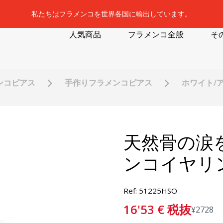
私たちはフラメンコを世界各国に輸出しています。
人気商品
フラメンコ全般
そ
ンコピアス
手作りフラメンコピアス
ホワイト/
天然骨の涙
ンコイヤリ
Ref: 51225HSO
16'53
€
税抜
¥
2728