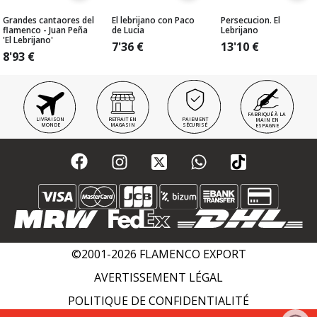
Grandes cantaores del
El lebrijano con Paco
Persecucion. El
flamenco - Juan Peña
de Lucia
Lebrijano
'El Lebrijano'
7'36
€
13'10
€
8'93
€
FABRIQUÉ À LA
LIVRAISON
RETRAIT EN
PAIEMENT
MAIN EN
MONDE
MAGASIN
SÉCURISÉ
ESPAGNE
©2001-2026 FLAMENCO EXPORT
AVERTISSEMENT LÉGAL
POLITIQUE DE CONFIDENTIALITÉ