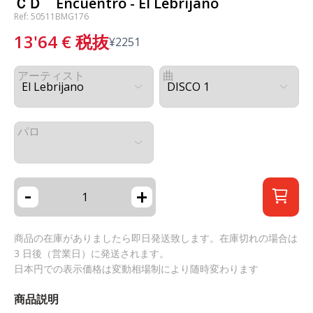
ＣＤ Encuentro - El Lebrijano
Ref: 50511BMG176
13'64
€
税抜
¥
2251
アーティスト
曲
パロ
-
+
商品の在庫がありましたら即日発送致します。在庫切れの場合は
3 日後（営業日）に発送されます。
日本円での表示価格は変動相場制により随時変わります
商品説明