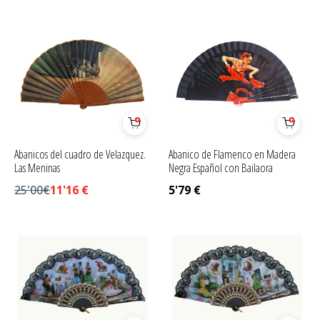
Abanicos del cuadro de Velazquez.
Abanico de Flamenco en Madera
Las Meninas
Negra Español con Bailaora
25'00€
11'16
€
5'79
€