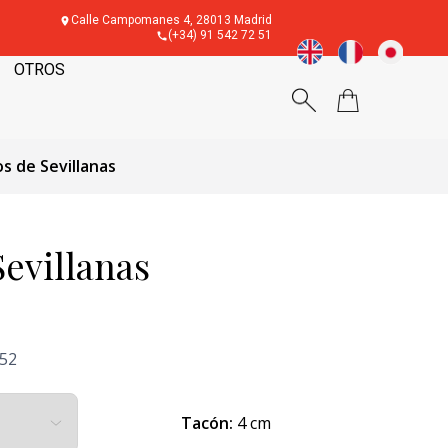
Calle Campomanes 4, 28013 Madrid
(+34) 91 542 72 51
OTROS
s de Sevillanas
evillanas
'52
Tacón:
4 cm