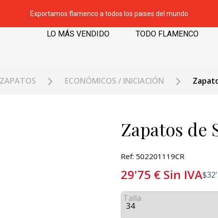
Exportamos flamenco a todos los paises del mundo
LO MÁS VENDIDO
TODO FLAMENCO
ZAPATOS
ECONÓMICOS / INICIACIÓN
Zapato
Zapatos de S
Ref: 502201119CR
29'75
€
Sin IVA
$
32
Talla