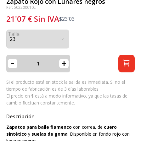
Zapato Rojo con Lunares negros
Ref: 502200010L
21'07
€
Sin IVA
$
23'03
Talla
-
+
Si el producto está en stock la salida es inmediata. Si no el
tiempo de fabricación es de 3 días laborables
El precio en $ está a modo informativo, ya que las tasas de
cambio fluctuan constantemente.
Descripción
Zapatos para baile flamenco
con correa, de
cuero
sintético
y
suelas de goma
. Disponible en fondo rojo con
lunares negros.