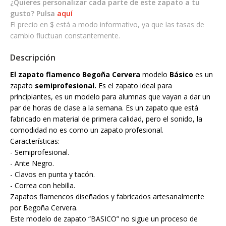
¿Quieres personalizar cada parte de este zapato a tu
gusto? Pulsa
aquí
El precio en $ está a modo informativo, ya que las tasas de
cambio fluctuan constantemente.
Descripción
El zapato flamenco Begoña Cervera
modelo
Básico
es un
zapato
semiprofesional.
Es el zapato ideal para
principiantes, es un modelo para alumnas que vayan a dar un
par de horas de clase a la semana. Es un zapato que está
fabricado en material de primera calidad, pero el sonido, la
comodidad no es como un zapato profesional.
Características:
- Semiprofesional.
- Ante Negro.
- Clavos en punta y tacón.
- Correa con hebilla.
Zapatos flamencos diseñados y fabricados artesanalmente
por Begoña Cervera.
Este modelo de zapato “BASICO” no sigue un proceso de