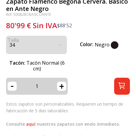
Zapato Flamenco Begoña Cervera. Básico
en Ante Negro
Ref: 50082BCBASICOANTE
80'99
€
Sin IVA
$
88'52
Talla
Color:
Negro
Tacón:
Tacón Normal (6
cm)
-
+
Estos zapatos son personalizables. Requieren un tiempo de
fabricación de 5 días laborables.
Consulte
aquí
nuestros zapatos con envío inmediato.