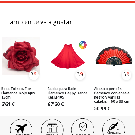
También te va a gustar
Rosa Toledo. Flor
Faldas para Baile
Abanico pericón
Flamenca. Rojo RJ09.
Flamenco Happy Dance
flamenco con encaje
13cm
Ref.EF105
negro y varillas
caladas – 60 x 33 cm
6'61
€
67'60
€
50'99
€
FABRICADO A