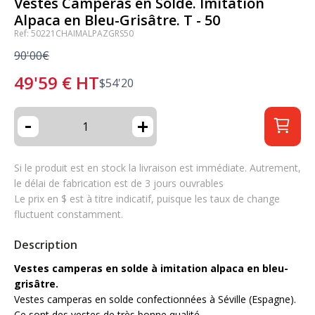
Vestes Camperas en Solde. Imitation
Alpaca en Bleu-Grisâtre. T - 50
Ref: 50221CHAIMALPAZGRS50
90'00€
49'59
€
HT
$
54'20
-
+
Si le produit est en stock la livraison est immédiate. Autrement,
le délai de fabrication est de 3 jours ouvrables
Le prix en $ est à titre indicatif, puisque les taux de change
fluctuent constamment.
Description
Vestes camperas en solde à imitation alpaca en bleu-
grisâtre.
Vestes camperas en solde confectionnées à Séville (Espagne).
Ce sont des vestes de très bonne qualité.