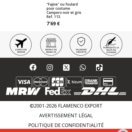
"Fajine" ou foulard
pour costume
Campero noir et gris
Ref. 113.
7'69
€
FABRIQUÉ À LA
LIVRAISON
RETRAIT EN
PAIEMENT
MAIN EN
MONDE
MAGASIN
SÉCURISÉ
ESPAGNE
©2001-2026 FLAMENCO EXPORT
AVERTISSEMENT LÉGAL
POLITIQUE DE CONFIDENTIALITÉ