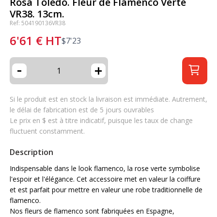
Rosa Toledo. Fleur de Flamenco Verte
VR38. 13cm.
Ref: 504190136VR38
6'61
€
HT
$
7'23
-
+
Si le produit est en stock la livraison est immédiate. Autrement,
le délai de fabrication est de 5 jours ouvrables
Le prix en $ est à titre indicatif, puisque les taux de change
fluctuent constamment.
Description
Indispensable dans le look flamenco, la rose verte symbolise
l'espoir et l'élégance. Cet accessoire met en valeur la coiffure
et est parfait pour mettre en valeur une robe traditionnelle de
flamenco.
Nos fleurs de flamenco sont fabriquées en Espagne,