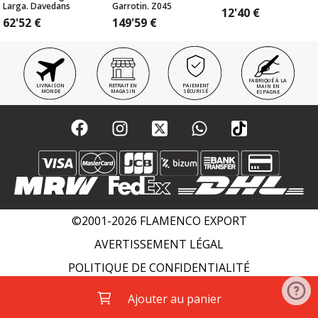
Larga. Davedans
Garrotin. Z045
12'40
€
62'52
€
149'59
€
FABRIQUÉ À LA
LIVRAISON
RETRAIT EN
PAIEMENT
MAIN EN
MONDE
MAGASIN
SÉCURISÉ
ESPAGNE
©2001-2026 FLAMENCO EXPORT
AVERTISSEMENT LÉGAL
POLITIQUE DE CONFIDENTIALITÉ
POLITIQUE DE COOKIES
WIKI FLAMENCO
Ajouter au panier
ACADÉMIES