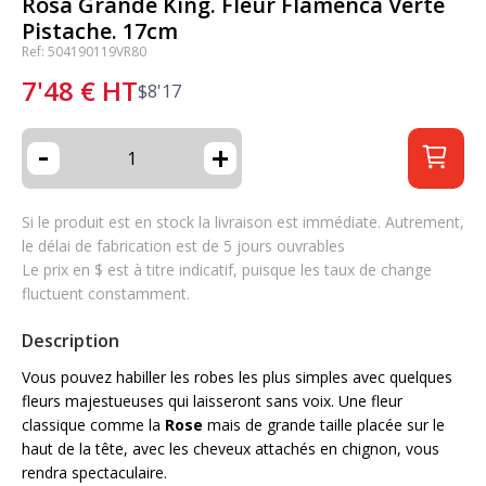
Rosa Grande King. Fleur Flamenca Verte
Pistache. 17cm
Ref: 504190119VR80
7'48
€
HT
$
8'17
-
+
Si le produit est en stock la livraison est immédiate. Autrement,
le délai de fabrication est de 5 jours ouvrables
Le prix en $ est à titre indicatif, puisque les taux de change
fluctuent constamment.
Description
Vous pouvez habiller les robes les plus simples avec quelques
fleurs majestueuses qui laisseront sans voix. Une fleur
classique comme la
Rose
mais de grande taille placée sur le
haut de la tête, avec les cheveux attachés en chignon, vous
rendra spectaculaire.