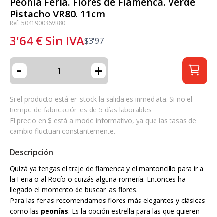
Peonía Feria. Flores de Flamenca. Verde
Pistacho VR80. 11cm
Ref: 504190086VR80
3'64
€
Sin IVA
$
3'97
-
+
Si el producto está en stock la salida es inmediata. Si no el
tiempo de fabricación es de 5 días laborables
El precio en $ está a modo informativo, ya que las tasas de
cambio fluctuan constantemente.
Descripción
Quizá ya tengas el traje de flamenca y el mantoncillo para ir a
la Feria o al Rocío o quizás alguna romería. Entonces ha
llegado el momento de buscar las flores.
Para las ferias recomendamos flores más elegantes y clásicas
como las
peonías
. Es la opción estrella para las que quieren