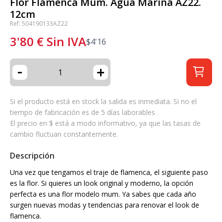
Flor Flamenca Mum. Agua Marina AZ22.
12cm
Ref: 504190133AZ22
3'80
€
Sin IVA
$
4'16
-
+
Si el producto está en stock la salida es inmediata. Si no el
tiempo de fabricación es de 5 días laborables
El precio en $ está a modo informativo, ya que las tasas de
cambio fluctuan constantemente.
Descripción
Una vez que tengamos el traje de flamenca, el siguiente paso
es la flor. Si quieres un look original y moderno, la opción
perfecta es una flor modelo mum. Ya sabes que cada año
surgen nuevas modas y tendencias para renovar el look de
flamenca.