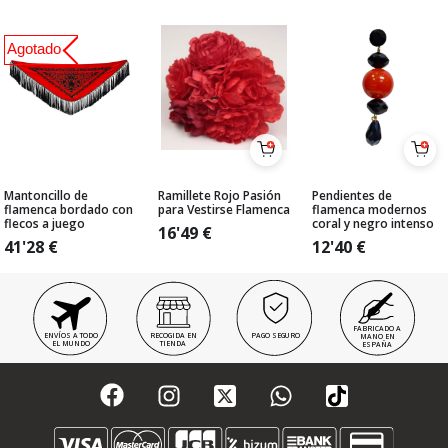
Agotado
Mantoncillo de
Ramillete Rojo Pasión
Pendientes de
flamenca bordado con
para Vestirse Flamenca
flamenca modernos
flecos a juego
coral y negro intenso
16'49
€
41'28
€
12'40
€
FABRICADO A
ENVÍOS A TODO
RECOGIDA EN
PAGO SEGURO
MANO EN
EL MUNDO
TIENDA
ESPAÑA