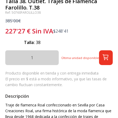
Talla 38. Outlet. Trajes de Flamenca
Farolillo. T.38
Ref: 50760FAROLILLO38
385'00€
227'27
€
Sin IVA
$
248'41
Talla:
38
Última unidad disponible
Producto disponible en tienda y con entrega inmediata
El precio en $ está a modo informativo, ya que las tasas de
cambio fluctuan constantemente.
Descripción
Traje de flamenca Roal confeccionado en Sevilla por Casa
Creaciones Roal, una firma histórica de la moda flamenca que
lleva desde 1968 dedicada a la confección de trajes de