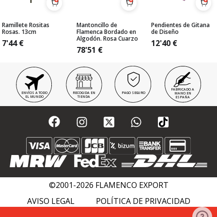
Ramillete Rositas
Mantoncillo de
Pendientes de Gitana
Rosas. 13cm
Flamenca Bordado en
de Diseño
Algodón. Rosa Cuarzo
7'44
€
12'40
€
78'51
€
FABRICADO A
ENVÍOS A TODO
RECOGIDA EN
PAGO SEGURO
MANO EN
EL MUNDO
TIENDA
ESPAÑA
©2001-2026 FLAMENCO EXPORT
AVISO LEGAL
POLÍTICA DE PRIVACIDAD
POLÍTICA DE COOKIES
FLAMENCO WIKI