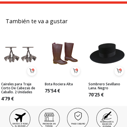
También te va a gustar
Caireles para Traje
Bota Rociera Alta
Sombrero Sevillano
Corto De Cabezas de
Lana. Negro
75'54
€
Caballo. 2 Unidades
70'25
€
4'79
€
FABRICADO A
ENVÍOS A TODO
RECOGIDA EN
PAGO SEGURO
MANO EN
EL MUNDO
TIENDA
ESPAÑA