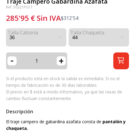
Traje Campero Gabardina Azafata
Ref: 50221PG11
285'95
€
Sin IVA
$
312'54
Talla Calzona
Talla Chaqueta
-
+
Si el producto está en stock la salida es inmediata. Si no el
tiempo de fabricación es de 30 días laborables
El precio en $ está a modo informativo, ya que las tasas de
cambio fluctuan constantemente.
Descripción
El traje campero de gabardina azafata consta de
pantalón y
chaqueta.