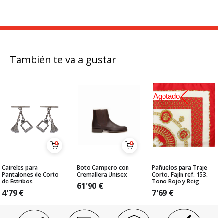
También te va a gustar
Agotado
Caireles para
Boto Campero con
Pañuelos para Traje
Pantalones de Corto
Cremallera Unisex
Corto. Fajín ref. 153.
de Estribos
Tono Rojo y Beig
61'90
€
4'79
€
7'69
€