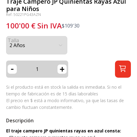
Traje Campero JP Quinientas Rayas Azul
para Niños
Ref: 50221PG43AZN
100'00
€
Sin IVA
$
109'30
Talla
-
+
Si el producto está en stock la salida es inmediata. Si no el
tiempo de fabricación es de 15 días laborables
El precio en $ está a modo informativo, ya que las tasas de
cambio fluctuan constantemente.
Descripción
El traje campero JP quinientas rayas en azul consta: