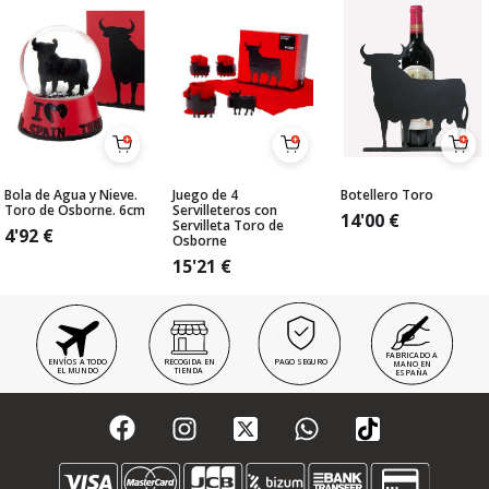
Bola de Agua y Nieve.
Juego de 4
Botellero Toro
Toro de Osborne. 6cm
Servilleteros con
14'00
€
Servilleta Toro de
4'92
€
Osborne
15'21
€
FABRICADO A
ENVÍOS A TODO
RECOGIDA EN
PAGO SEGURO
MANO EN
EL MUNDO
TIENDA
ESPAÑA