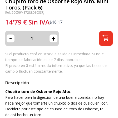
Chupito toro de Osborne Rojo Alto. Mini
Toros. (Pack 6)
Ref: 50059M8728801033RJ
14'79
€
Sin IVA
$
16'17
-
+
Si el producto está en stock la salida es inmediata. Si no el
tiempo de fabricación es de 7 días laborables
El precio en $ está a modo informativo, ya que las tasas de
cambio fluctuan constantemente.
Descripción
Chupito toro de Osborne Rojo Alto.
Para hacer bien la digestión de una buena comida, no hay
nada mejor que tomarte un chupito o dos de cualquier licor.
Decídete por este tipo de chupito del toro de Osborne, te
dejará hecho un toro.