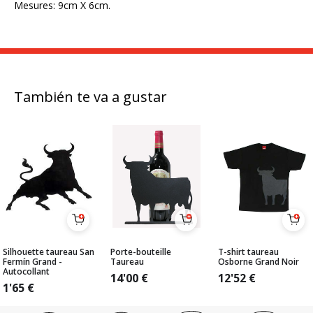
Mesures: 9cm X 6cm.
También te va a gustar
Silhouette taureau San
Porte-bouteille
T-shirt taureau
Fermín Grand -
Taureau
Osborne Grand Noir
Autocollant
14'00
€
12'52
€
1'65
€