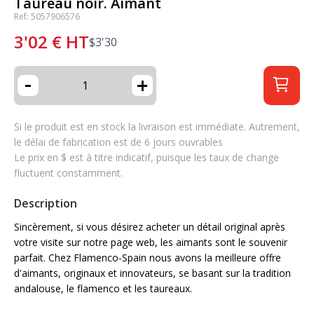
Taureau noir. Aimant
Ref: 5057906576
3'02
€
HT
$
3'30
-
+
Si le produit est en stock la livraison est immédiate. Autrement,
le délai de fabrication est de 6 jours ouvrables
Le prix en $ est à titre indicatif, puisque les taux de change
fluctuent constamment.
Description
Sincèrement, si vous désirez acheter un détail original après
votre visite sur notre page web, les aimants sont le souvenir
parfait. Chez Flamenco-Spain nous avons la meilleure offre
d'aimants, originaux et innovateurs, se basant sur la tradition
andalouse, le flamenco et les taureaux.