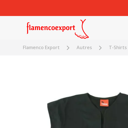
Flamenco Export
Autres
T-Shirts