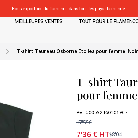
Nous exportons du flamenco dans tous les pays du monde.
MEILLEURES VENTES
TOUT POUR LE FLAMENC
T-shirt Taureau Osborne Etoiles pour femme. Noir
T-shirt Tau
pour femme.
Ref: 500592460101907
17'55€
7'36
€
HT
$
8'04