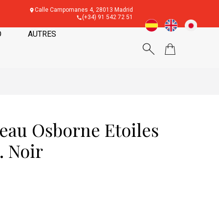
Calle Campomanes 4, 28013 Madrid
(+34) 91 542 72 51
O
AUTRES
reau Osborne Etoiles
 Noir