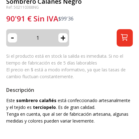
Sombrero Calañes Negro
Ref: 502110388NG
90'91
€
Sin IVA
$
99'36
-
+
Si el producto está en stock la salida es inmediata. Si no el
tiempo de fabricación es de 5 días laborables
El precio en $ está a modo informativo, ya que las tasas de
cambio fluctuan constantemente.
Descripción
Este
sombrero calañés
está confeccionado artesanalmente
y el tejido es
terciopelo
. Es de gran calidad.
Tenga en cuenta, que al ser de fabricación artesana, algunas
medidas y colores pueden variar levemente.