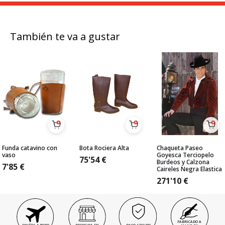
También te va a gustar
Funda catavino con
Bota Rociera Alta
Chaqueta Paseo
vaso
Goyesca Terciopelo
75'54
€
Burdeos y Calzona
7'85
€
Caireles Negra Elastica
271'10
€
FABRICADO A