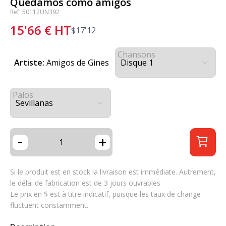
Quedamos como amigos
Ref: 50112UN392
15'66
€
HT
$
17'12
Chansons
Artiste:
Amigos de Gines
Palos
-
+
Si le produit est en stock la livraison est immédiate. Autrement,
le délai de fabrication est de 3 jours ouvrables
Le prix en $ est à titre indicatif, puisque les taux de change
fluctuent constamment.