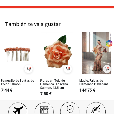
También te va a gustar
Peinecillo de Bolitas de
Flores en Tela de
Maule. Faldas de
Color Salmón
Flamenca. Toscana
Flamenco Davedans
Salmon. 13.5 cm
7'44
€
144'75
€
7'60
€