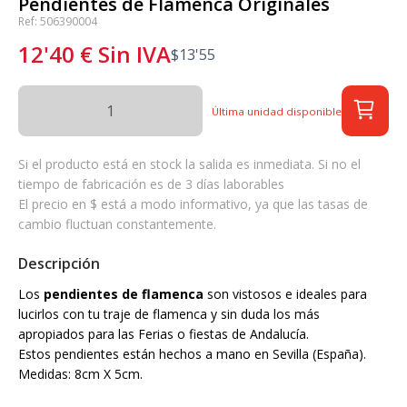
Pendientes de Flamenca Originales
Ref: 506390004
12'40
€
Sin IVA
$
13'55
Última unidad disponible
Si el producto está en stock la salida es inmediata. Si no el
tiempo de fabricación es de 3 días laborables
El precio en $ está a modo informativo, ya que las tasas de
cambio fluctuan constantemente.
Descripción
Los
pendientes de flamenca
son vistosos e ideales para
lucirlos con tu traje de flamenca y sin duda los más
apropiados para las Ferias o fiestas de Andalucía.
Estos pendientes están hechos a mano en Sevilla (España).
Medidas: 8cm X 5cm.