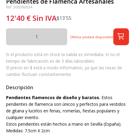
Pendientes de Flamenca Artesanales
Ref: 506390034
12'40
€
Sin IVA
$
13'55
Última unidad disponible
Si el producto está en stock la salida es inmediata. Si no el
tiempo de fabricación es de 3 días laborables
El precio en $ está a modo informativo, ya que las tasas de
cambio fluctuan constantemente.
Descripción
Pendientes flamencos de diseño y baratos.
Estos
pendientes de flamenca son únicos y perfectos para vestidos
de gitana y lucirlos en ferias, romerías, fiestas populares y
cualquier evento.
Estos pendientes están hechos a mano en Sevilla (España).
Medidas: 7.5cm X 2cm