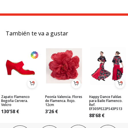
También te va a gustar
Zapato Flamenco
Peonía Valencia. Flores
Happy Dance Faldas
Begoña Cervera.
de Flamenca. Rojo.
para Baile Flamenco.
Velcro
12cm
Ref.
EF305PE22PS43PS13
130'58
€
3'26
€
88'68
€