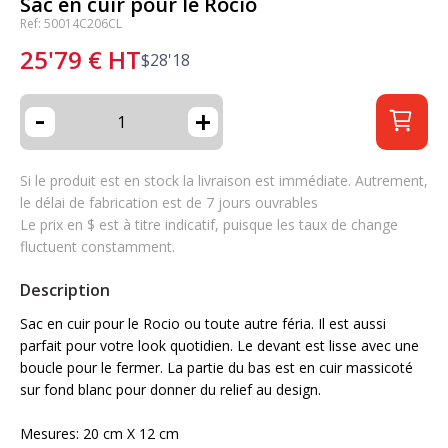
Sac en cuir pour le Rocio
Ref: 50014C206CL
25'79
€
HT
$
28'18
-
+
Si le produit est en stock la livraison est immédiate. Autrement,
le délai de fabrication est de 7 jours ouvrables
Le prix en $ est à titre indicatif, puisque les taux de change
fluctuent constamment.
Description
Sac en cuir pour le Rocio ou toute autre féria. Il est aussi
parfait pour votre look quotidien. Le devant est lisse avec une
boucle pour le fermer. La partie du bas est en cuir massicoté
sur fond blanc pour donner du relief au design.
Mesures: 20 cm X 12 cm