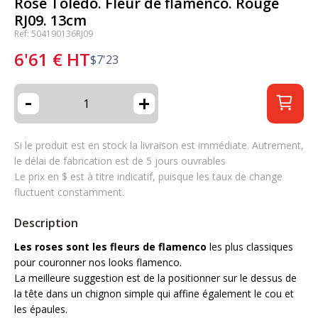
Rose Toledo. Fleur de flamenco. Rouge
RJ09. 13cm
Ref: 504190136RJ09
6'61
€
HT
$
7'23
-
+
Si le produit est en stock la livraison est immédiate. Autrement,
le délai de fabrication est de 5 jours ouvrables
Le prix en $ est à titre indicatif, puisque les taux de change
fluctuent constamment.
Description
Les roses sont les fleurs de flamenco
les plus classiques
pour couronner nos looks flamenco.
La meilleure suggestion est de la positionner sur le dessus de
la tête dans un chignon simple qui affine également le cou et
les épaules.