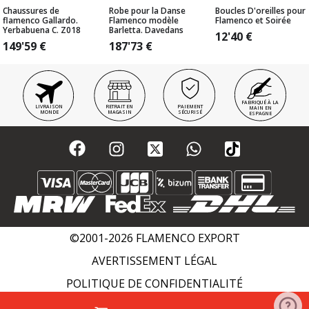
Chaussures de
Robe pour la Danse
Boucles D'oreilles pour
flamenco Gallardo.
Flamenco modèle
Flamenco et Soirée
Yerbabuena C. Z018
Barletta. Davedans
12'40
€
149'59
€
187'73
€
FABRIQUÉ À LA
LIVRAISON
RETRAIT EN
PAIEMENT
MAIN EN
MONDE
MAGASIN
SÉCURISÉ
ESPAGNE
©2001-2026 FLAMENCO EXPORT
AVERTISSEMENT LÉGAL
POLITIQUE DE CONFIDENTIALITÉ
POLITIQUE DE COOKIES
WIKI FLAMENCO