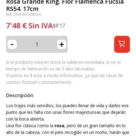
Rosa Grande King. Flor Flamenca Fucsia
RS54. 17cm
Ref: 504190119RS54
7'48
€
Sin IVA
$
8'17
-
+
Si el producto está en stock la salida es inmediata. Si no el
tiempo de fabricación es de 5 días laborables
El precio en $ está a modo informativo, ya que las tasas de
cambio fluctuan constantemente.
Descripción
Los trajes más sencillos, los puedes llenar de vida y darles ese
punto que les falta con unas flores majestuosas que dejarán
con la boca abierta.
Una flor clásica como la
rosa
, pero de un gran tamaño en lo
alto de la cabeza, con el pelo recogido en un moño, harán que