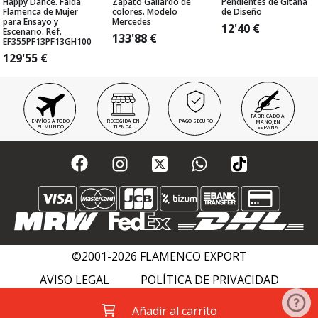
Happy Dance. Falda
Zapato Gallardo de
Pendientes de Gitana
Flamenca de Mujer
colores. Modelo
de Diseño
para Ensayo y
Mercedes
12'40
€
Escenario. Ref.
133'88
€
EF355PF13PF13GH100
129'55
€
FABRICADO A
ENVÍOS A TODO
RECOGIDA EN
PAGO SEGURO
MANO EN
EL MUNDO
TIENDA
ESPAÑA
©2001-2026 FLAMENCO EXPORT
AVISO LEGAL
POLÍTICA DE PRIVACIDAD
POLÍTICA DE COOKIES
FLAMENCO WIKI
Añadir al carrito