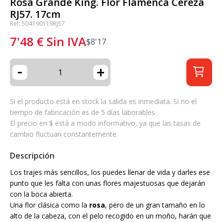
Rosa Grande King. Flor Flamenca Cereza
RJ57. 17cm
Ref: 504190119RJ57
7'48
€
Sin IVA
$
8'17
-
+
Si el producto está en stock la salida es inmediata. Si no el
tiempo de fabricación es de 5 días laborables
El precio en $ está a modo informativo, ya que las tasas de
cambio fluctuan constantemente.
Descripción
Los trajes más sencillos, los puedes llenar de vida y darles ese
punto que les falta con unas flores majestuosas que dejarán
con la boca abierta.
Una flor clásica como la
rosa
, pero de un gran tamaño en lo
alto de la cabeza, con el pelo recogido en un moño, harán que