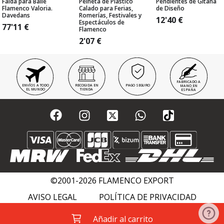
Falda para Baile
Peineta de Plástico
Pendientes de Gitana
Flamenco Valoria.
Calado para Ferias,
de Diseño
Davedans
Romerías, Festivales y
12'40
€
Espectáculos de
77'11
€
Flamenco
2'07
€
FABRICADO A
ENVÍOS A TODO
RECOGIDA EN
PAGO SEGURO
MANO EN
EL MUNDO
TIENDA
ESPAÑA
©2001-2026 FLAMENCO EXPORT
AVISO LEGAL
POLÍTICA DE PRIVACIDAD
POLÍTICA DE COOKIES
FLAMENCO WIKI
Añadir al carrito