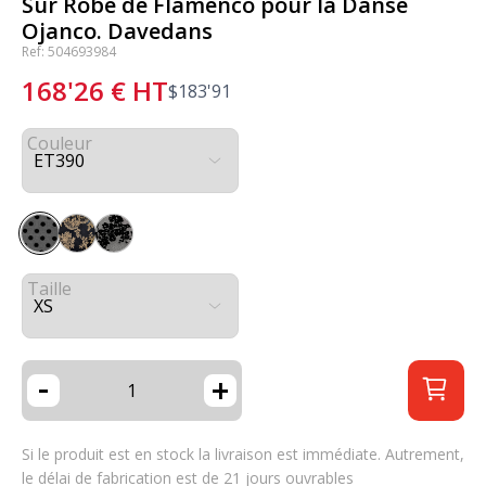
Sur Robe de Flamenco pour la Danse
Ojanco. Davedans
Ref: 504693984
168'26
€
HT
$
183'91
Couleur
Taille
-
+
Si le produit est en stock la livraison est immédiate. Autrement,
le délai de fabrication est de 21 jours ouvrables