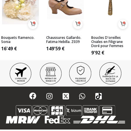
Bouquets flamenco.
Chaussures Gallardo.
Boucles D'oreilles
Sonia
Fatima Hebilla. Z039
Ovales en Filigrane
Doré pour Femmes
16'49
€
149'59
€
9'92
€
FABRIQUÉ À LA
LIVRAISON
RETRAIT EN
PAIEMENT
MAIN EN
MONDE
MAGASIN
SÉCURISÉ
ESPAGNE