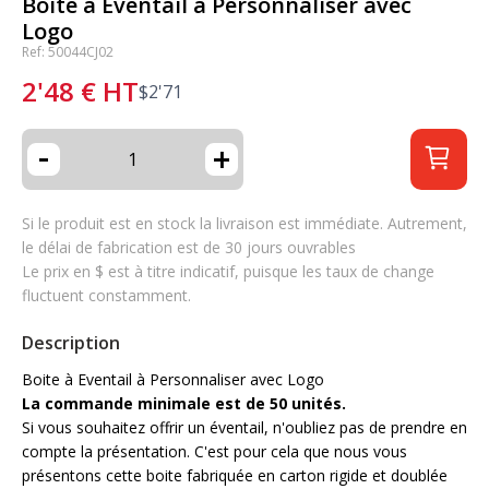
Boite à Eventail à Personnaliser avec
Logo
Ref: 50044CJ02
2'48
€
HT
$
2'71
-
+
Si le produit est en stock la livraison est immédiate. Autrement,
le délai de fabrication est de 30 jours ouvrables
Le prix en $ est à titre indicatif, puisque les taux de change
fluctuent constamment.
Description
Boite à Eventail à Personnaliser avec Logo
La commande minimale est de 50 unités.
Si vous souhaitez offrir un éventail, n'oubliez pas de prendre en
compte la présentation. C'est pour cela que nous vous
présentons cette boite fabriquée en carton rigide et doublée