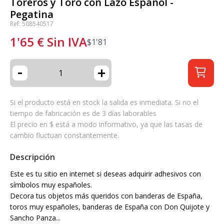
Toreros y Toro con Lazo Español -
Pegatina
Ref: 508540517
1'65
€
Sin IVA
$
1'81
-
+
Si el producto está en stock la salida es inmediata. Si no el
tiempo de fabricación es de 3 días laborables
El precio en $ está a modo informativo, ya que las tasas de
cambio fluctuan constantemente.
Descripción
Este es tu sitio en internet si deseas adquirir adhesivos con
símbolos muy españoles.
Decora tus objetos más queridos con banderas de España,
toros muy españoles, banderas de España con Don Quijote y
Sancho Panza...