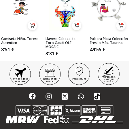
Camiseta Niño. Torero
Llavero Cabeza de
Pulsera Plata Colección
Autentico
Toro Gaudi OLÉ
Eres lo Más. Taurina
MOSAIC
8'51
€
49'55
€
3'31
€
FABRICADO A
ENVÍOS A TODO
RECOGIDA EN
PAGO SEGURO
MANO EN
EL MUNDO
TIENDA
ESPAÑA