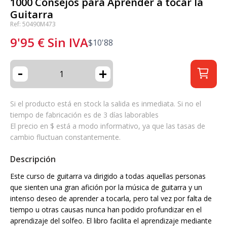
1000 Consejos para Aprender a tocar la
Guitarra
Ref: 50490M473
9'95
€
Sin IVA
$
10'88
-
+
Si el producto está en stock la salida es inmediata. Si no el
tiempo de fabricación es de 3 días laborables
El precio en $ está a modo informativo, ya que las tasas de
cambio fluctuan constantemente.
Descripción
Este curso de guitarra va dirigido a todas aquellas personas
que sienten una gran afición por la música de guitarra y un
intenso deseo de aprender a tocarla, pero tal vez por falta de
tiempo u otras causas nunca han podido profundizar en el
aprendizaje del solfeo. El libro facilita el aprendizaje mediante