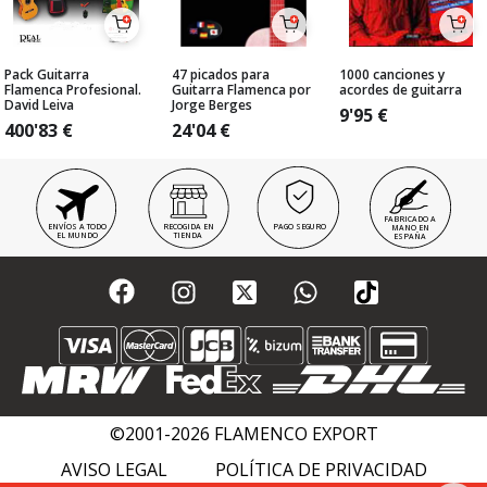
Pack Guitarra
47 picados para
1000 canciones y
Flamenca Profesional.
Guitarra Flamenca por
acordes de guitarra
David Leiva
Jorge Berges
9'95
€
400'83
€
24'04
€
FABRICADO A
ENVÍOS A TODO
RECOGIDA EN
PAGO SEGURO
MANO EN
EL MUNDO
TIENDA
ESPAÑA
©2001-2026 FLAMENCO EXPORT
AVISO LEGAL
POLÍTICA DE PRIVACIDAD