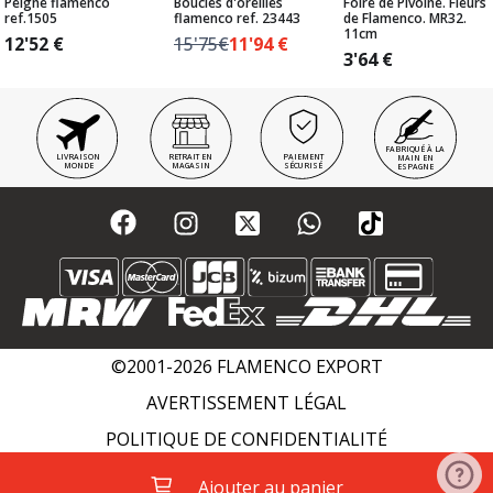
Peigne flamenco
Boucles d'oreilles
Foire de Pivoine. Fleurs
ref.1505
flamenco ref. 23443
de Flamenco. MR32.
11cm
12'52
€
15'75€
11'94
€
3'64
€
FABRIQUÉ À LA
LIVRAISON
RETRAIT EN
PAIEMENT
MAIN EN
MONDE
MAGASIN
SÉCURISÉ
ESPAGNE
©2001-2026 FLAMENCO EXPORT
AVERTISSEMENT LÉGAL
POLITIQUE DE CONFIDENTIALITÉ
POLITIQUE DE COOKIES
WIKI FLAMENCO
Ajouter au panier