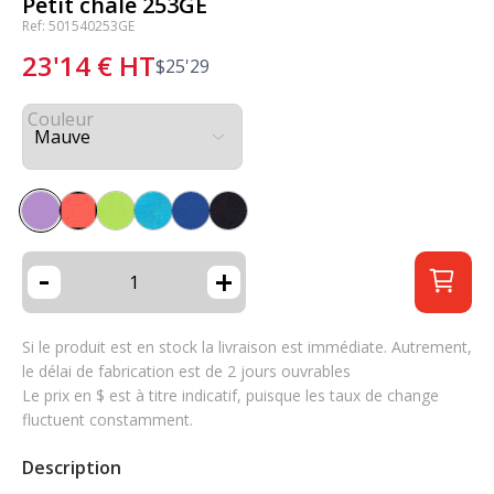
Petit châle 253GE
Ref: 501540253GE
23'14
€
HT
$
25'29
Couleur
-
+
Si le produit est en stock la livraison est immédiate. Autrement,
le délai de fabrication est de 2 jours ouvrables
Le prix en $ est à titre indicatif, puisque les taux de change
fluctuent constamment.
Description