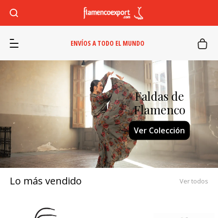
ENVÍOS A TODO EL MUNDO
Faldas de
Flamenco
Ver Colección
Lo más vendido
Ver todos