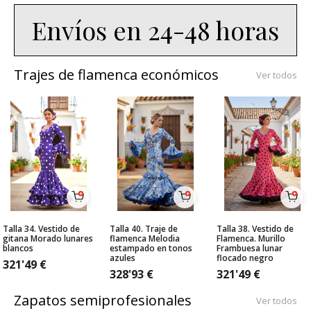
Envíos en 24-48 horas
Trajes de flamenca económicos
Ver todos
Talla 34. Vestido de
Talla 40. Traje de
Talla 38. Vestido de
gitana Morado lunares
flamenca Melodia
Flamenca. Murillo
blancos
estampado en tonos
Frambuesa lunar
azules
flocado negro
321'49
€
328'93
€
321'49
€
Zapatos semiprofesionales
Ver todos