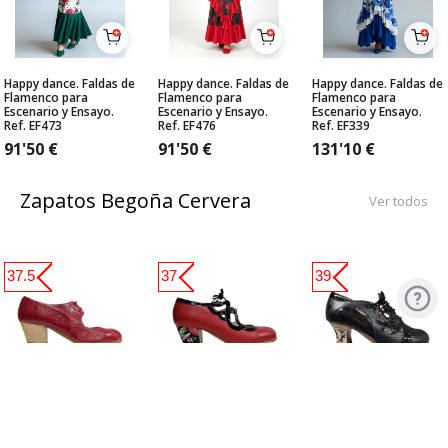
Happy dance. Faldas de
Happy dance. Faldas de
Happy dance. Faldas de
Flamenco para
Flamenco para
Flamenco para
Escenario y Ensayo.
Escenario y Ensayo.
Escenario y Ensayo.
Ref. EF473
Ref. EF476
Ref. EF339
91'50
€
91'50
€
131'10
€
Zapatos Begoña Cervera
Ver todos
37.5
37
39
Zapato Flamenco
Zapato Flamenco
Zapato Flamenco de
Begoña Cervera.
Begoña Cervera. Jade
Begoña Cervera.