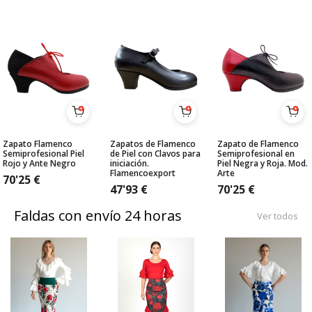
Zapato Flamenco
Zapatos de Flamenco
Zapato de Flamenco
Semiprofesional Piel
de Piel con Clavos para
Semiprofesional en
Rojo y Ante Negro
iniciación.
Piel Negra y Roja. Mod.
Flamencoexport
Arte
70'25
€
47'93
€
70'25
€
Faldas con envío 24 horas
Ver todos