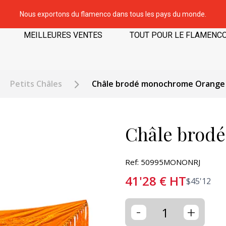
Nous exportons du flamenco dans tous les pays du monde.
MEILLEURES VENTES
TOUT POUR LE FLAMENC
Petits Châles
Châle brodé monochrome Orange
Châle brod
Ref: 50995MONONRJ
41'28
€
HT
$
45'12
-
+