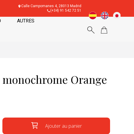
Calle Campomanes 4, 28013 Madrid
(+34) 91 542 72 51
O
AUTRES
é monochrome Orange
Ajouter au panier