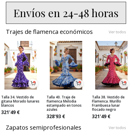
Envíos en 24-48 horas
Trajes de flamenca económicos
Ver todos
Talla 34. Vestido de
Talla 40. Traje de
Talla 38. Vestido de
gitana Morado lunares
flamenca Melodia
Flamenca. Murillo
blancos
estampado en tonos
Frambuesa lunar
azules
flocado negro
321'49
€
328'93
€
321'49
€
Zapatos semiprofesionales
Ver todos