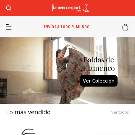
ENVÍOS A TODO EL MUNDO
Faldas de
Castañuelas
Flamenco
Comprar ahora
Ver Colección
Lo más vendido
Ver todos