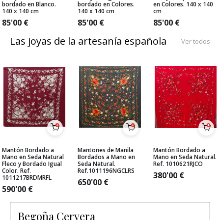
bordado en Blanco.
bordado en Colores.
en Colores. 140 x 140
140 x 140 cm
140 x 140 cm
cm
85'00
€
85'00
€
85'00
€
Las joyas de la artesanía española
Ver todos
Mantón Bordado a
Mantones de Manila
Mantón Bordado a
Mano en Seda Natural
Bordados a Mano en
Mano en Seda Natural.
Fleco y Bordado Igual
Seda Natural.
Ref. 1010621RJCO
Color. Ref.
Ref.1011196NGCLRS
380'00
€
1011217BRDMRFL
650'00
€
590'00
€
Begoña Cervera