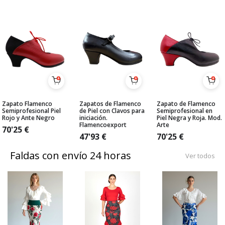
Zapato Flamenco
Zapatos de Flamenco
Zapato de Flamenco
Semiprofesional Piel
de Piel con Clavos para
Semiprofesional en
Rojo y Ante Negro
iniciación.
Piel Negra y Roja. Mod.
Flamencoexport
Arte
70'25
€
47'93
€
70'25
€
Faldas con envío 24 horas
Ver todos