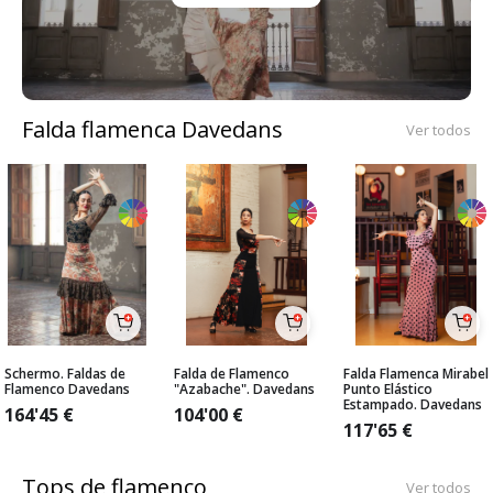
Falda flamenca Davedans
Ver todos
Schermo. Faldas de
Falda de Flamenco
Falda Flamenca Mirabel
Flamenco Davedans
"Azabache". Davedans
Punto Elástico
Estampado. Davedans
164'45
€
104'00
€
117'65
€
Tops de flamenco
Ver todos