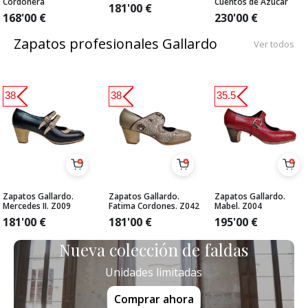
Cordonera
Cuentos de Azúcar
181'00
€
168'00
€
230'00
€
Zapatos profesionales Gallardo
Ver todos
38
38
35.5
Zapatos Gallardo.
Zapatos Gallardo.
Zapatos Gallardo.
Mercedes II. Z009
Fatima Cordones. Z042
Mabel. Z004
181'00
€
181'00
€
195'00
€
Nueva colección de faldas
Unidades limitadas
Comprar ahora