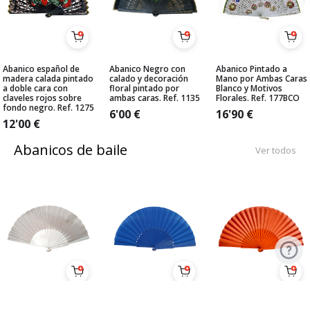
Abanico español de
Abanico Negro con
Abanico Pintado a
madera calada pintado
calado y decoración
Mano por Ambas Caras
a doble cara con
floral pintado por
Blanco y Motivos
claveles rojos sobre
ambas caras. Ref. 1135
Florales. Ref. 177BCO
fondo negro. Ref. 1275
6'00
€
16'90
€
12'00
€
Abanicos de baile
Ver todos
Pericón Económico
Pericón Económico
Abanico medio-