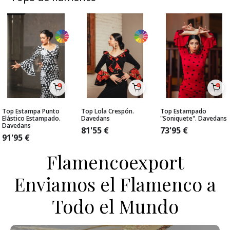
Top Estampa Punto
Top Lola Crespón.
Top Estampado
Elástico Estampado.
Davedans
"Soniquete". Davedans
Davedans
81'55
€
73'95
€
91'95
€
Flamencoexport
Enviamos el Flamenco a
Todo el Mundo