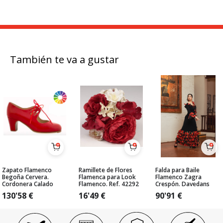
También te va a gustar
Zapato Flamenco
Ramillete de Flores
Falda para Baile
Begoña Cervera.
Flamenca para Look
Flamenco Zagra
Cordonera Calado
Flamenco. Ref. 42292
Crespón. Davedans
130'58
€
16'49
€
90'91
€