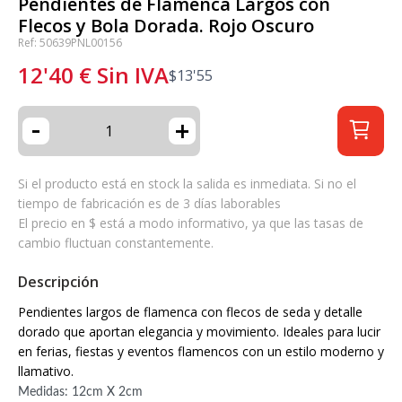
Pendientes de Flamenca Largos con
Flecos y Bola Dorada. Rojo Oscuro
Ref: 50639PNL00156
12'40
€
Sin IVA
$
13'55
-
+
Si el producto está en stock la salida es inmediata. Si no el
tiempo de fabricación es de 3 días laborables
El precio en $ está a modo informativo, ya que las tasas de
cambio fluctuan constantemente.
Descripción
Pendientes largos de flamenca con flecos de seda y detalle
dorado que aportan elegancia y movimiento. Ideales para lucir
en ferias, fiestas y eventos flamencos con un estilo moderno y
llamativo.
Medidas: 12cm X 2cm